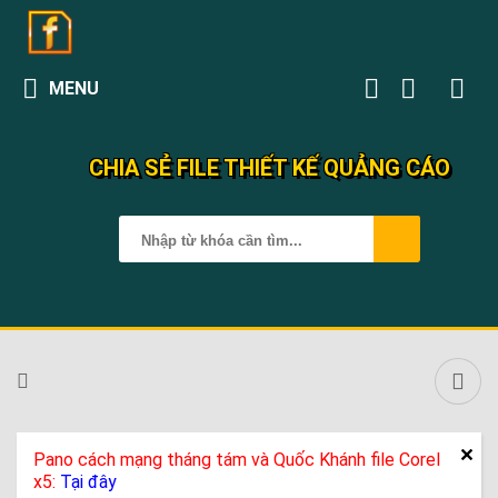
MENU
CHIA SẺ FILE THIẾT KẾ QUẢNG CÁO
Pano cách mạng tháng tám và Quốc Khánh file Corel
x5:
Tại đây