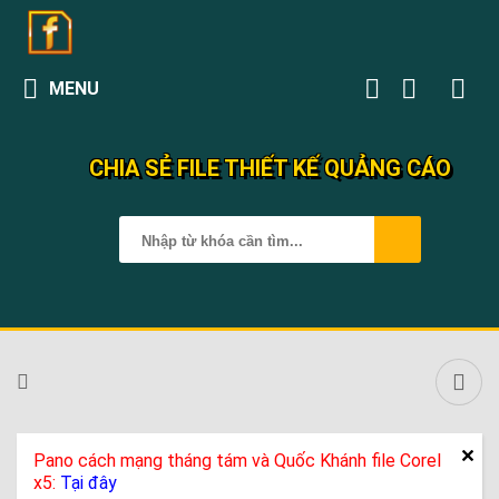
MENU
CHIA SẺ FILE THIẾT KẾ QUẢNG CÁO
Pano cách mạng tháng tám và Quốc Khánh file Corel
x5:
Tại đây