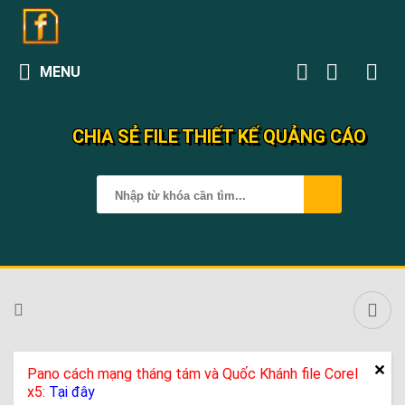
MENU
CHIA SẺ FILE THIẾT KẾ QUẢNG CÁO
Pano cách mạng tháng tám và Quốc Khánh file Corel
x5:
Tại đây