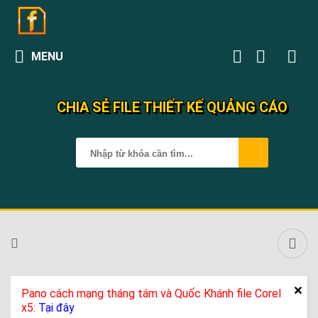
MENU
CHIA SẺ FILE THIẾT KẾ QUẢNG CÁO
Pano cách mạng tháng tám và Quốc Khánh file Corel
x5:
Tại đây