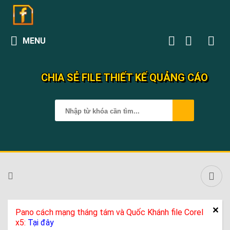
MENU
CHIA SẺ FILE THIẾT KẾ QUẢNG CÁO
Pano cách mạng tháng tám và Quốc Khánh file Corel
x5:
Tại đây