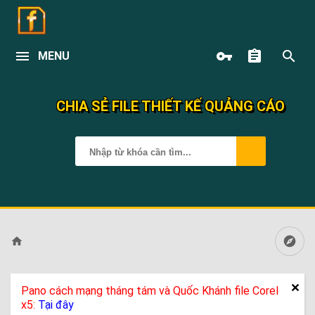
MENU
CHIA SẺ FILE THIẾT KẾ QUẢNG CÁO
Pano cách mạng tháng tám và Quốc Khánh file Corel
x5:
Tại đây