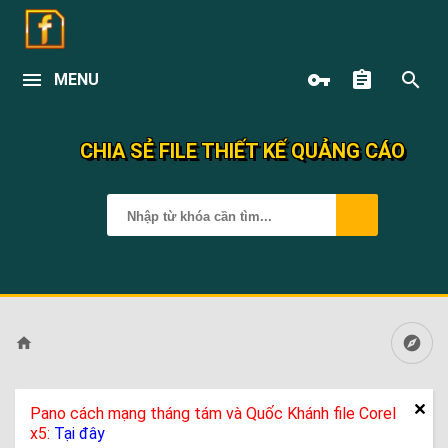
MENU
CHIA SẺ FILE THIẾT KẾ QUẢNG CÁO
Pano cách mạng tháng tám và Quốc Khánh file Corel
x5:
Tại đây