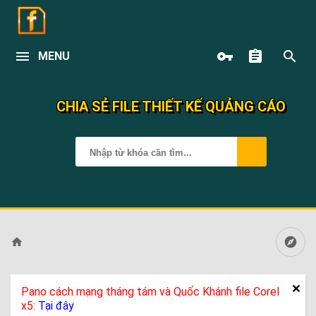
MENU
CHIA SẺ FILE THIẾT KẾ QUẢNG CÁO
Pano cách mạng tháng tám và Quốc Khánh file Corel
x5:
Tại đây