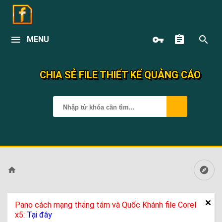
MENU
CHIA SẺ FILE THIẾT KẾ QUẢNG CÁO
Pano cách mạng tháng tám và Quốc Khánh file Corel
x5:
Tại đây