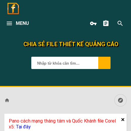
MENU
CHIA SẺ FILE THIẾT KẾ QUẢNG CÁO
Pano cách mạng tháng tám và Quốc Khánh file Corel
x5:
Tại đây