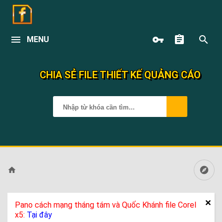
MENU
CHIA SẺ FILE THIẾT KẾ QUẢNG CÁO
Pano cách mạng tháng tám và Quốc Khánh file Corel
x5:
Tại đây