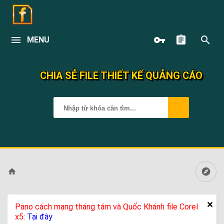
MENU
CHIA SẺ FILE THIẾT KẾ QUẢNG CÁO
Pano cách mạng tháng tám và Quốc Khánh file Corel
x5:
Tại đây