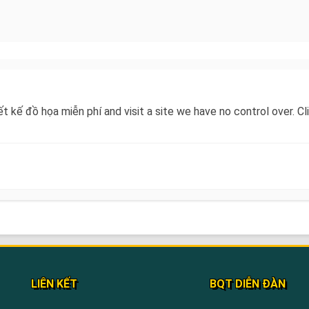
iết kế đồ họa miễn phí and visit a site we have no control over. 
LIÊN KẾT
BQT DIỄN ĐÀN