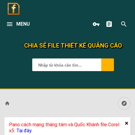
MENU
CHIA SẺ FILE THIẾT KẾ QUẢNG CÁO
Pano cách mạng tháng tám và Quốc Khánh file Corel
x5:
Tại đây