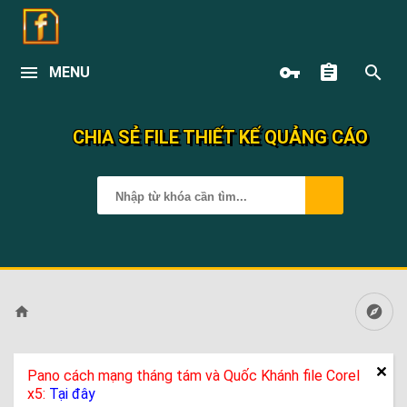
MENU
CHIA SẺ FILE THIẾT KẾ QUẢNG CÁO
Pano cách mạng tháng tám và Quốc Khánh file Corel
x5:
Tại đây