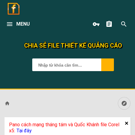
MENU
CHIA SẺ FILE THIẾT KẾ QUẢNG CÁO
Pano cách mạng tháng tám và Quốc Khánh file Corel
x5:
Tại đây