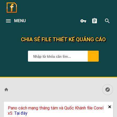
MENU
CHIA SẺ FILE THIẾT KẾ QUẢNG CÁO
Pano cách mạng tháng tám và Quốc Khánh file Corel
x5:
Tại đây