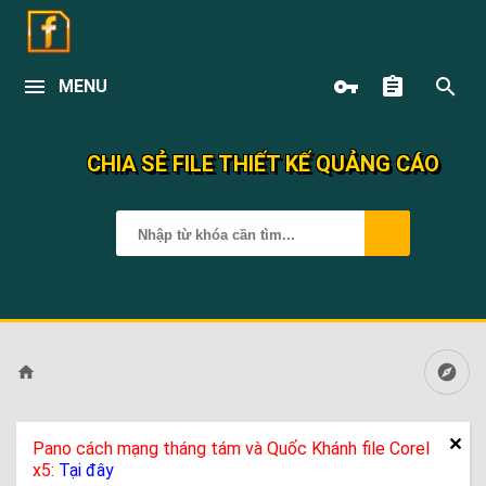
MENU
CHIA SẺ FILE THIẾT KẾ QUẢNG CÁO
Pano cách mạng tháng tám và Quốc Khánh file Corel
x5:
Tại đây