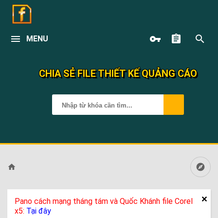
MENU
CHIA SẺ FILE THIẾT KẾ QUẢNG CÁO
Pano cách mạng tháng tám và Quốc Khánh file Corel
x5:
Tại đây