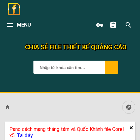
MENU
CHIA SẺ FILE THIẾT KẾ QUẢNG CÁO
Pano cách mạng tháng tám và Quốc Khánh file Corel
x5:
Tại đây