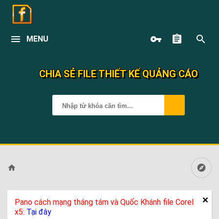
MENU
CHIA SẺ FILE THIẾT KẾ QUẢNG CÁO
Pano cách mạng tháng tám và Quốc Khánh file Corel
x5:
Tại đây