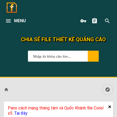
MENU
CHIA SẺ FILE THIẾT KẾ QUẢNG CÁO
Pano cách mạng tháng tám và Quốc Khánh file Corel
x5:
Tại đây