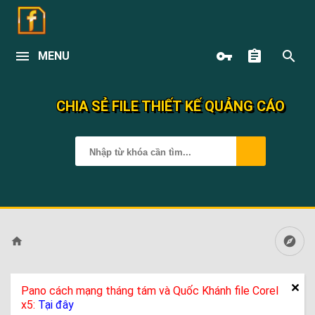
MENU
CHIA SẺ FILE THIẾT KẾ QUẢNG CÁO
Pano cách mạng tháng tám và Quốc Khánh file Corel
x5:
Tại đây