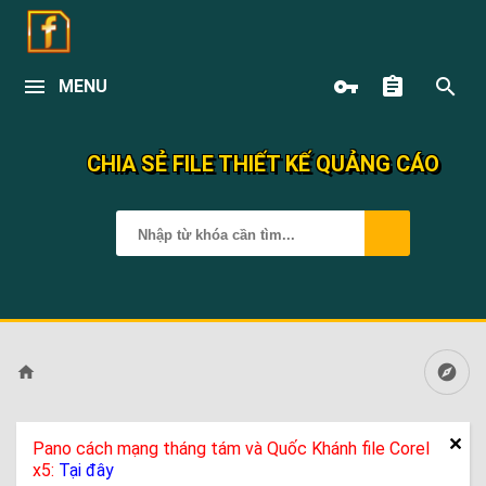
MENU
CHIA SẺ FILE THIẾT KẾ QUẢNG CÁO
Pano cách mạng tháng tám và Quốc Khánh file Corel
x5:
Tại đây