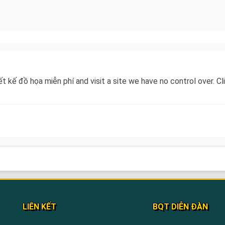
iết kế đồ họa miễn phí and visit a site we have no control over. 
LIÊN KẾT
BQT DIỄN ĐÀN