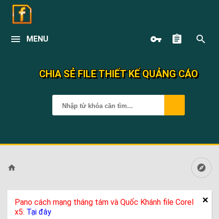
MENU
CHIA SẺ FILE THIẾT KẾ QUẢNG CÁO
Pano cách mạng tháng tám và Quốc Khánh file Corel
x5:
Tại đây