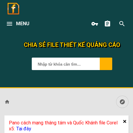
MENU
CHIA SẺ FILE THIẾT KẾ QUẢNG CÁO
Pano cách mạng tháng tám và Quốc Khánh file Corel
x5:
Tại đây