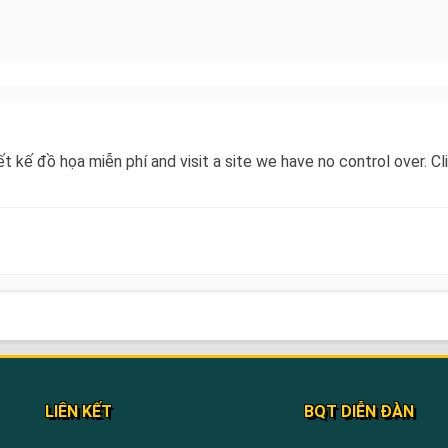
iết kế đồ họa miễn phí and visit a site we have no control over. 
LIÊN KẾT
BQT DIỄN ĐÀN