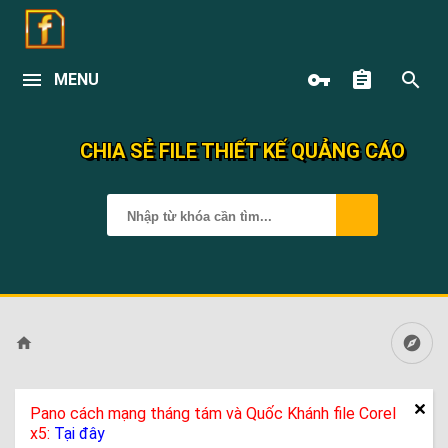
MENU
CHIA SẺ FILE THIẾT KẾ QUẢNG CÁO
Pano cách mạng tháng tám và Quốc Khánh file Corel
x5:
Tại đây