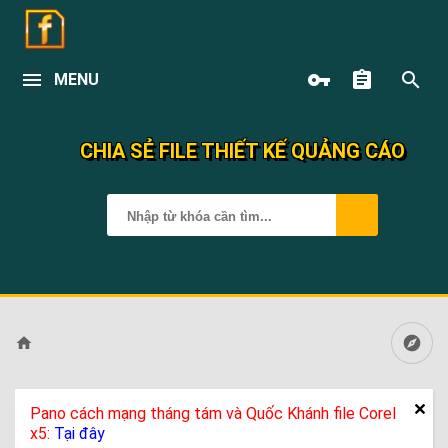
MENU
CHIA SẺ FILE THIẾT KẾ QUẢNG CÁO
Pano cách mạng tháng tám và Quốc Khánh file Corel
x5:
Tại đây